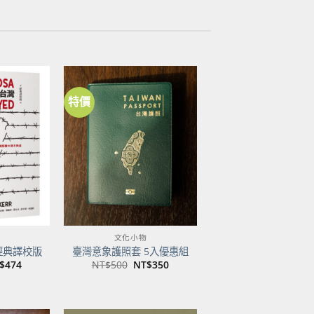
特價
加到
加到
關注
關注
商品
商品
文化小物
經典譯校版
臺灣意象護照套 5入優惠組
目
原
目
$
474
NT$
500
NT$
350
前
始
前
價
價
價
：
格：
格：
格：
$600。
NT$474。
NT$500。
NT$350。