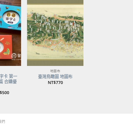
加到
加到
關注
關注
商品
商品
地圖布
字卡 第一
臺灣鳥瞰圖 地圖布
篇 合購優
NT$
770
目
$
500
前
價
：
格：
$750。
NT$500。
我們