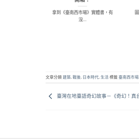
拿到《臺南西市場》實體書，有
圖
沒...
文章分類
建築
,
戰後
,
日本時代
,
生活
標籤
臺南西市場
臺灣在地臺語奇幻故事－《奇幻！真