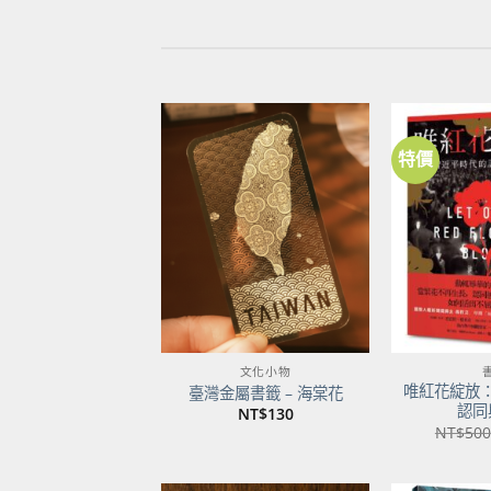
特價
加到
關注
商品
文化小物
唯紅花綻放
臺灣金屬書籤 – 海棠花
認同
NT$
130
NT$
500