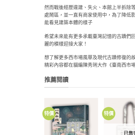
然而戰後經歷違建、失火、本館上半拆除等
處鬧區，並一直有商家使用中，為了降低
能看見建築本體的樣子
希望未來能有更多承載臺灣記憶的古蹟們
麗的模樣迎接大家！
想了解更多西市場風華及現代古蹟修復的
精彩內容都在貓編陳秀琍大作《臺南西市
推薦閱讀
特價
特價
加到
關注
商品
已售