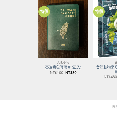
特價
特價
加到
關注
商品
文化小物
台灣動物來
臺灣意象護照套 (單入)
原
目
NT$
100
NT$
80
始
前
NT$
480
價
價
格：
格：
NT$100。
NT$80。
關