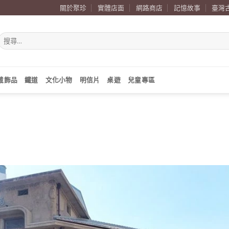
關於聚珍
實體店面
網路商店
記憶故事
臺灣
搜
尋
關
鍵
字:
戴飾品
鐵道
文化小物
明信片
桌遊
兒童專區