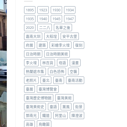
1895
1923
1930
1934
1935
1940
1945
1947
2020
二二八
名單之後
嘉南大圳
大稻埕
安平古堡
府展
建築
彩繪李火增
復刻
日治時期
日治時期美術
李火增
林百貨
母語
漫畫
熱蘭遮市集
白色恐怖
空襲
老照片
臺北
臺南
臺南活動
臺展
臺灣博覽會
臺灣歷史博物館
臺灣美術
臺灣美術史
臺語
薰風
街景
鄧南光
鐵道
阿里山
陳澄波
高雄
鳥瞰圖