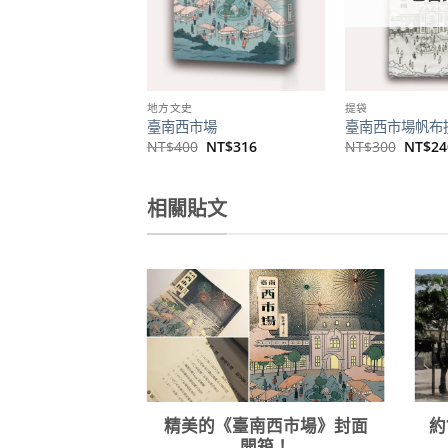
地方文史
提袋
臺南西市場
臺南西市場帆布
原
目
原
NT$
400
NT$
316
NT$
300
NT$
24
始
前
始
價
價
價
格：
格：
格：
NT$400。
NT$316。
NT$3
相關貼文
精美的《臺南西市場》封面
約
開箱！