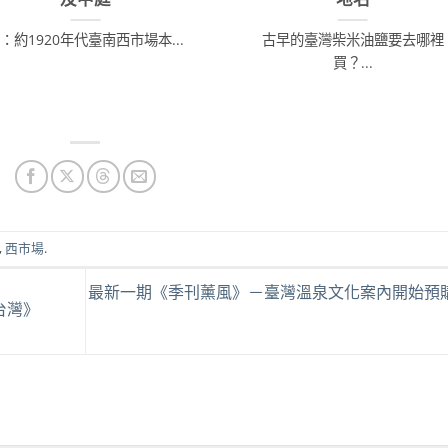
：約1920年代臺南西市場本...
古早的臺灣柴米油鹽要去哪裡
買？...
,
西市場
.
最新一期《季刊薰風》－臺灣溫泉文化案內開始預
台灣》