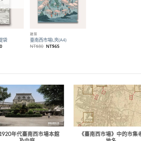
建築
提袋
臺南西市場L夾(A4)
目
原
目
0
NT$
80
NT$
65
前
始
前
價
價
價
格：
格：
格：
00。
NT$240。
NT$80。
NT$65。
1920年代臺南西市場本館
《臺南西市場》中的市集
及中庭
地名