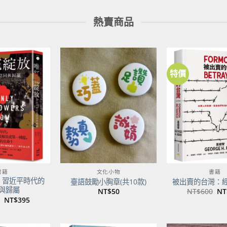
熱賣商品
特價
加到
加到
關注
關注
商品
商品
書籍
文化小物
書籍
：習近平時代的
臺語鼓勵小胸章(共10款)
被出賣的台灣：
與歸屬
原
NT$
50
NT$
600
NT
始
原
目
NT$
395
價
始
前
格
價
價
NT
格：
格：