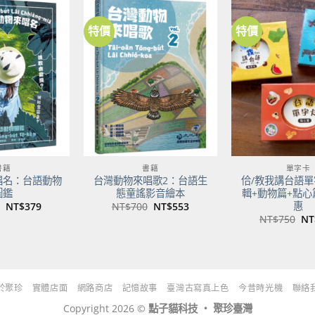
NT$500。
NT$395。
特價
特價
加到
加到
關注
關注
商品
商品
書籍
書籍
單字卡
唱名：台語動物
台灣動物來唱歌2：台語生
佮/教我講台語單
圖鑑
態童謠影音繪本
輯+動物篇+點心
惠
原
目
原
目
NT$
379
NT$
700
NT$
553
始
前
始
前
原
NT$
750
NT
價
價
價
價
始
格：
格：
格：
格：
價
NT$480。
NT$379。
NT$700。
NT$553。
格
NT
於聚珍
實體店面
網路商店
記憶故事
臺灣古寫真上色
今昔時光機
聯絡
Copyright 2026 ©
點子貓科技 ‧ 聚珍臺灣