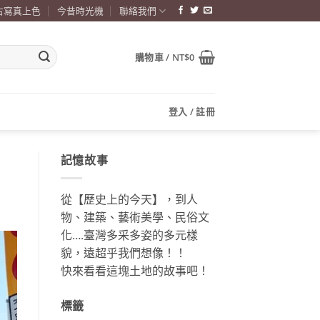
古寫真上色
今昔時光機
聯絡我們
購物車 /
NT$
0
登入 / 註冊
記憶故事
從【歷史上的今天】，到人
物、建築、藝術美學、民俗文
化….臺灣多采多姿的多元樣
貌，遠超乎我們想像！！
快來看看這塊土地的故事吧！
標籤