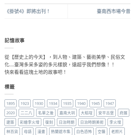
《掛號4》即將出刊！
臺南西市場今昔
記憶故事
從【歷史上的今天】，到人物、建築、藝術美學、民俗文
化….臺灣多采多姿的多元樣貌，遠超乎我們想像！！
快來看看這塊土地的故事吧！
標籤
1895
1923
1930
1934
1935
1940
1945
1947
2020
二二八
名單之後
嘉南大圳
大稻埕
安平古堡
府展
建築
彩繪李火增
復刻
日治時期
日治時期美術
李火增
林百貨
母語
漫畫
熱蘭遮市集
白色恐怖
空襲
老照片