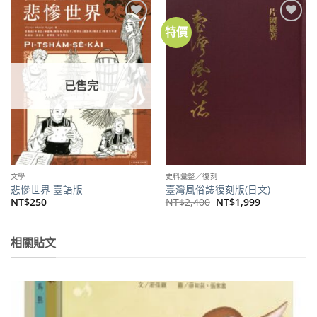
特價
加到
加到
關注
關注
商品
商品
已售完
文學
史料彙整／復刻
悲慘世界 臺語版
臺灣風俗誌復刻版(日文)
原
目
NT$
250
NT$
2,400
NT$
1,999
始
前
價
價
格：
格：
NT$2,400。
NT$1,999。
相關貼文