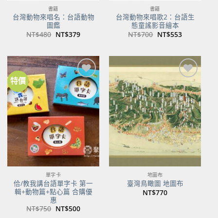
書籍
書籍
台灣動物來唱名：台語動物
台灣動物來唱歌2：台語生
圖鑑
態童謠影音繪本
原
目
原
目
NT$
480
NT$
379
NT$
700
NT$
553
始
前
始
前
價
價
價
價
格：
格：
格：
格：
NT$480。
NT$379。
NT$700。
NT$553。
特價
加到
加到
關注
關注
商品
商品
單字卡
地圖布
佮/教我講台語單字卡 第一
臺灣鳥瞰圖 地圖布
輯+動物篇+點心篇 合購優
NT$
770
惠
原
目
NT$
750
NT$
500
始
前