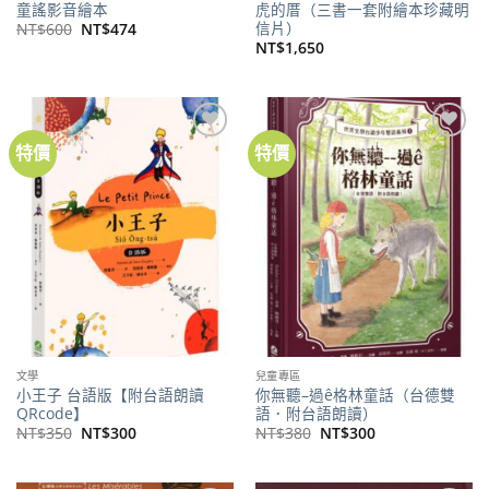
童謠影音繪本
虎的厝（三書一套附繪本珍藏明
信片）
原
目
NT$
600
NT$
474
始
前
NT$
1,650
價
價
格：
格：
NT$600。
NT$474。
特價
特價
加到
加到
關注
關注
商品
商品
文學
兒童專區
小王子 台語版【附台語朗讀
你無聽–過ê格林童話（台德雙
QRcode】
語．附台語朗讀）
原
目
原
目
NT$
350
NT$
300
NT$
380
NT$
300
始
前
始
前
價
價
價
價
格：
格：
格：
格：
NT$350。
NT$300。
NT$380。
NT$300。