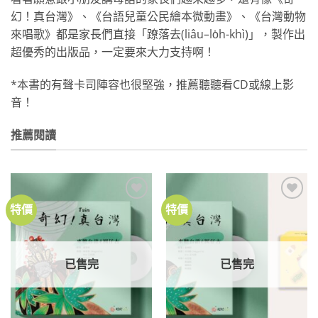
幻！真台灣》、《台語兒童公民繪本微動畫》、《台灣動物
來唱歌》都是家長們直接「蹽落去(liâu–lo̍h-khì)」，製作出
超優秀的出版品，一定要來大力支持啊！
*本書的有聲卡司陣容也很堅強，推薦聽聽看CD或線上影
音！
推薦閱讀
特價
特價
加到
加到
關注
關注
商品
商品
已售完
已售完