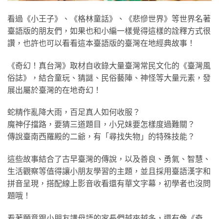
看過《小王子》、《格林童話》、《悲慘世界》等世界名著
臺語版的朋友們，如果也和小編一樣覺得這樣的詮釋方式很
讚，也許也可以看看這本臺語版的臺灣在地經典故事！
《奇幻！真台灣》取材自收錄大量臺灣常民文化的《臺灣風
俗誌》，結合童玩、猜謎、民俗藝陣、神怪等大量元素，發
展出屬於臺灣的在地奇幻！
蛇精作亂降大雨，百足真人如何收服？
魔神仔擋路，要猜三道題目，小兄妹要怎樣度過難關？
傳說臺南西羅殿的二爺，有「尋找失物」的特殊技能？
這些故事結合了古早臺灣的傳說，以及善良、勇氣、智慧、
生活觀察等值得讓小朋友學習的主題，並且採用臺語漢字和
拼音呈現，搭配線上影音收看還有華文字幕，初學者也沒問
題哦！
看著願意跟小朋友講母語的家長們越來越多，還有像《奇