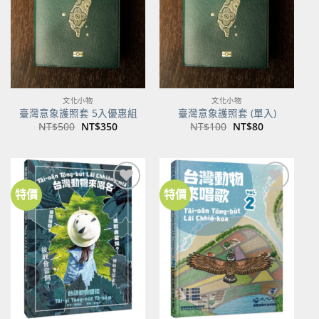
文化小物
文化小物
臺灣意象護照套 5入優惠組
臺灣意象護照套 (單入)
原
目
原
目
NT$
500
NT$
350
NT$
100
NT$
80
始
前
始
前
價
價
價
價
格：
格：
格：
格：
NT$500。
NT$350。
NT$100。
NT$80。
特價
特價
加到
加到
關注
關注
商品
商品