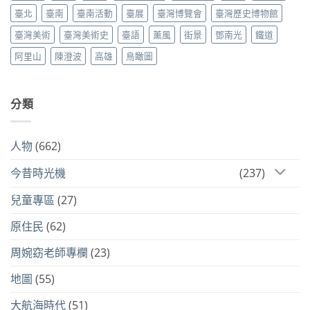
臺北
臺南
臺南活動
臺展
臺灣博覽會
臺灣歷史博物館
臺灣美術
臺灣美術史
臺語
薰風
街景
鄧南光
鐵道
阿里山
陳澄波
高雄
鳥瞰圖
分類
人物
(662)
今昔時光機
(237)
兒童專區
(27)
原住民
(62)
周婉窈老師專欄
(23)
地圖
(55)
大航海時代
(51)