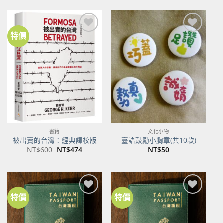
價
價
格：
格：
NT$500。
NT$395。
特價
加到
加到
關注
關注
商品
商品
書籍
文化小物
被出賣的台灣：經典譯校版
臺語鼓勵小胸章(共10款)
原
目
NT$
600
NT$
474
NT$
50
始
前
價
價
格：
格：
NT$600。
NT$474。
特價
特價
加到
加到
關注
關注
商品
商品