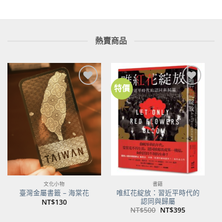
熱賣商品
特價
加到
加到
關注
關注
商品
商品
文化小物
書籍
唯紅花綻放：習近平時代的
臺灣金屬書籤 – 海棠花
認同與歸屬
NT$
130
原
目
NT$
500
NT$
395
始
前