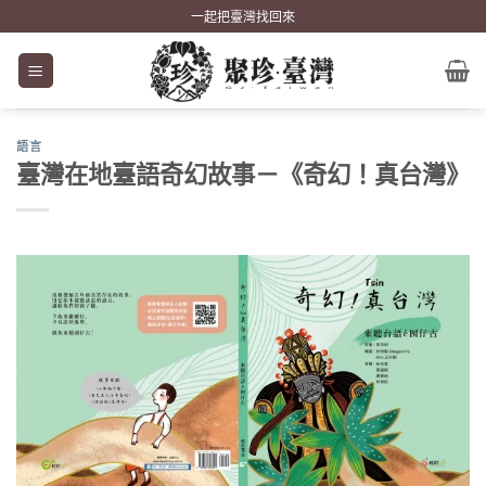
Skip
一起把臺灣找回來
to
content
語言
臺灣在地臺語奇幻故事－《奇幻！真台灣》