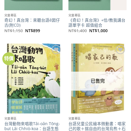
兒童專區
兒童專區
奇幻！真台灣：來聽台語ê囡仔
《奇幻！真台灣》+佮/教我講台
古(附CD)
語單字卡 超值組合
原
目
原
目
NT$
1,150
NT$
899
NT$
1,400
NT$
1,000
始
前
始
前
價
價
價
價
格：
格：
格：
格：
NT$1,150。
NT$899。
NT$1,400。
NT$1,000。
特價
加到
加到
關注
關注
商品
商品
已售完
兒童專區
兒童專區
台灣動物來唱歌Tâi-oân Tōng-
台語兒童公民繪本微動畫：唱家
bu̍t Lâi Chhiò-koa：台語生態
己的歌＋揣自由的台灣烏熊＋石