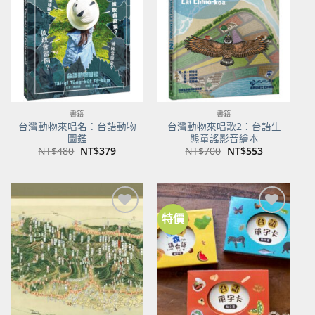
商品
商品
書籍
書籍
台灣動物來唱名：台語動物
台灣動物來唱歌2：台語生
圖鑑
態童謠影音繪本
原
目
原
目
NT$
480
NT$
379
NT$
700
NT$
553
始
前
始
前
價
價
價
價
格：
格：
格：
格：
NT$480。
NT$379。
NT$700。
NT$553。
特價
加到
加到
關注
關注
商品
商品