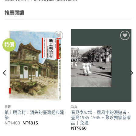
推薦閱讀
特價
加到
加到
關注
關注
商品
商品
書籍
寫真
紙上明治村：消失的臺灣經典建
看見李火增 – 薰風中的漫遊者．
築
臺灣1935-1945 + 聚珍獨家新贈
品 | 免運
原
目
NT$
400
NT$
315
始
前
NT$
860
價
價
格：
格：