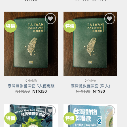
始
前
價
價
格：
格：
NT$600。
NT$474。
特價
特價
加到
加到
關注
關注
商品
商品
文化小物
文化小物
臺灣意象護照套 5入優惠組
臺灣意象護照套 (單入)
原
目
原
目
NT$
500
NT$
350
NT$
100
NT$
80
始
前
始
前
價
價
價
價
格：
格：
格：
格：
NT$500。
NT$350。
NT$100。
NT$80。
特價
特價
加到
加到
關注
關注