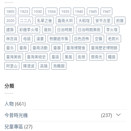
1895
1923
1930
1934
1935
1940
1945
1947
2020
二二八
名單之後
嘉南大圳
大稻埕
安平古堡
府展
建築
彩繪李火增
復刻
日治時期
日治時期美術
李火增
林百貨
母語
漫畫
熱蘭遮市集
白色恐怖
空襲
老照片
臺北
臺南
臺南活動
臺展
臺灣博覽會
臺灣歷史博物館
臺灣美術
臺灣美術史
臺語
薰風
街景
鄧南光
鐵道
阿里山
陳澄波
高雄
鳥瞰圖
分類
人物
(661)
今昔時光機
(237)
兒童專區
(27)