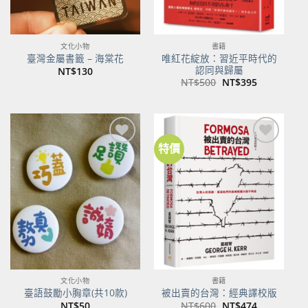
文化小物
書籍
唯紅花綻放：習近平時代的
臺灣金屬書籤 – 海棠花
認同與歸屬
NT$
130
原
目
NT$
500
NT$
395
始
前
價
價
格：
格：
NT$500。
NT$395。
特價
加到
加到
關注
關注
商品
商品
文化小物
書籍
臺語鼓勵小胸章(共10款)
被出賣的台灣：經典譯校版
原
目
NT$
50
NT$
600
NT$
474