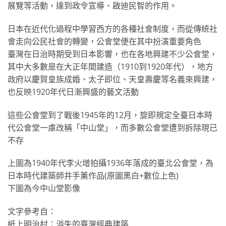
展覽等活動，達到政令宣導、啟迪民智的作用。
日本在近代化過程中學習西方的各種社會制度，而從傳統社
會走向公民社會的轉變，公會堂便在其中扮演重要角色
臺灣在日治時期受到日本影響，也在各地興建不少公會堂，
其中大多數是在大正年間建造（1910到1920年代），地方
政府以慶賀皇族成婚、太子即位、天皇壽慶等名義來興建，
也反映1920年代日漸興盛的藝文活動
這些公會堂到了戰後1945年的12月，旋即規定全臺日本時
代公會堂一慮改稱「中山堂」，而多數公會堂遭到拆除現已
不存
上圖為1940年代李火增拍攝1936年落成的臺北公會堂，為
日本時代建築師井手薰作品(原圖黑白+數位上色)
下圖為今中山堂影像
文字參考自：
紙上明治村：消失的臺灣經典建築