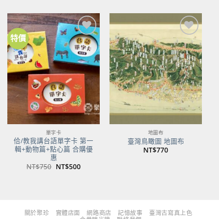
價
價
價
價
格：
格：
格：
格：
NT$480。
NT$379。
NT$700。
NT$553。
特價
加到
加到
關注
關注
商品
商品
單字卡
地圖布
佮/教我講台語單字卡 第一
臺灣鳥瞰圖 地圖布
輯+動物篇+點心篇 合購優
NT$
770
惠
原
目
NT$
750
NT$
500
始
前
價
價
格：
格：
NT$750。
NT$500。
關於聚珍
實體店面
網路商店
記憶故事
臺灣古寫真上色