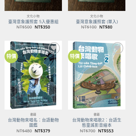
文化小物
文化小物
臺灣意象護照套 5入優惠組
臺灣意象護照套 (單入)
原
目
原
目
NT$
500
NT$
350
NT$
100
NT$
80
始
前
始
前
價
價
價
價
格：
格：
格：
格：
NT$500。
NT$350。
NT$100。
NT$80。
特價
特價
加到
加到
關注
關注
商品
商品
書籍
書籍
台灣動物來唱名：台語動物
台灣動物來唱歌2：台語生
圖鑑
態童謠影音繪本
原
目
原
目
NT$
480
NT$
379
NT$
700
NT$
553
始
前
始
前