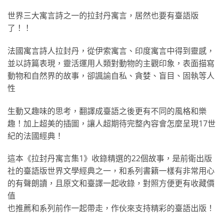
世界三大寓言詩之一的拉封丹寓言，居然也要有臺語版
了！！
法國寓言詩人拉封丹，從伊索寓言、印度寓言中得到靈感，
並以詩篇表現，靈活運用人類對動物的主觀印象，表面描寫
動物和自然界的故事，卻諷諭自私、貪婪、盲目、固執等人
性
生動又趣味的思考，翻譯成臺語之後更有不同的風格和樂
趣！加上超美的插圖，讓人超期待完整內容會怎麼呈現17世
紀的法國經典！
這本《拉封丹寓言集1》收錄精選的22個故事，是前衛出版
社的臺語版世界文學經典之一，和系列書籍一樣有非常用心
的有聲朗讀，且原文和臺譯一起收錄，對照方便更有收藏價
值
也推薦和系列前作一起帶走，作伙來支持精彩的臺語出版！