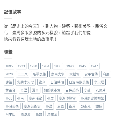
記憶故事
從【歷史上的今天】，到人物、建築、藝術美學、民俗文
化….臺灣多采多姿的多元樣貌，遠超乎我們想像！！
快來看看這塊土地的故事吧！
標籤
1895
1923
1930
1934
1935
1940
1945
1947
2020
二二八
名單之後
嘉南大圳
大稻埕
安平古堡
府展
建築
彩繪李火增
復刻
日治時期
日治時期美術
李火增
林百貨
母語
漫畫
熱蘭遮市集
白色恐怖
空襲
老照片
臺北
臺南
臺南活動
臺展
臺灣博覽會
臺灣歷史博物館
臺灣美術
臺灣美術史
臺語
薰風
街景
鄧南光
鐵道
阿里山
陳澄波
高雄
鳥瞰圖