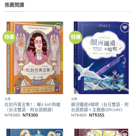
推薦閱讀
特價
特價
加到
加到
關注
關注
商品
商品
文學
文學
拉封丹寓言集1：蟬á kah狗蟻
銀河鐵道ê暗暝（台日雙語．附
（台法雙語．附台語朗讀）
台語朗讀＋主題曲QRcode）
原
目
原
目
NT$
380
NT$
300
NT$
450
NT$
355
始
前
始
前
價
價
價
價
格：
格：
格：
格：
NT$380。
NT$300。
NT$450。
NT$355。