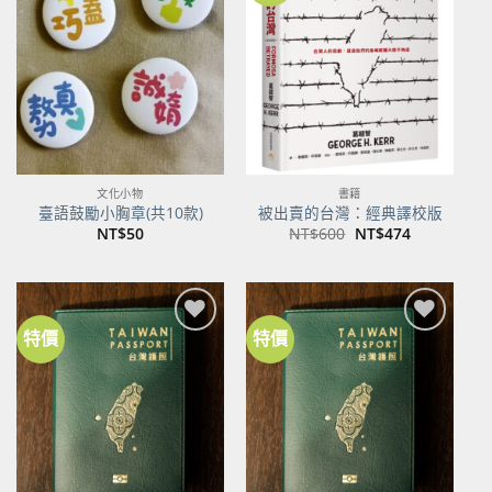
關注
關注
商品
商品
文化小物
書籍
臺語鼓勵小胸章(共10款)
被出賣的台灣：經典譯校版
原
目
NT$
50
NT$
600
NT$
474
始
前
價
價
格：
格：
NT$600。
NT$474。
特價
特價
加到
加到
關注
關注
商品
商品