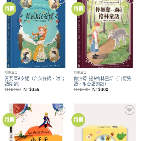
特價
特價
加到
加到
關注
關注
商品
商品
兒童專區
兒童專區
青瓦厝ê安妮（台英雙語．附台
你無聽–過ê格林童話（台德雙
語朗讀）
語．附台語朗讀）
原
目
原
目
NT$
450
NT$
355
NT$
380
NT$
300
始
前
始
前
價
價
價
價
格：
格：
格：
格：
NT$450。
NT$355。
NT$380。
NT$300。
特價
特價
加到
加到
關注
關注
商品
商品