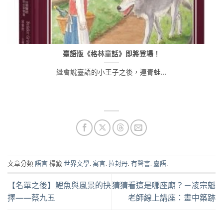
臺語版《格林童話》即將登場！
繼會說臺語的小王子之後，連青蛙...
文章分類
語言
標籤
世界文學
,
寓言
,
拉封丹
,
有聲書
,
臺語
.
【名單之後】鯉魚與風景的抉
猜猜看這是哪座廟？－凌宗魁
擇——蔡九五
老師線上講座：畫中築跡