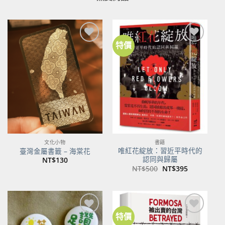
特價
加到
加到
關注
關注
商品
商品
文化小物
書籍
唯紅花綻放：習近平時代的
臺灣金屬書籤 – 海棠花
認同與歸屬
NT$
130
原
目
NT$
500
NT$
395
始
前
價
價
格：
格：
NT$500。
NT$395。
特價
加到
加到