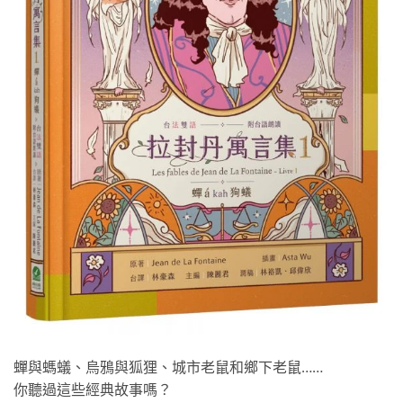
蟬與螞蟻、烏鴉與狐狸、城市老鼠和鄉下老鼠……
你聽過這些經典故事嗎？