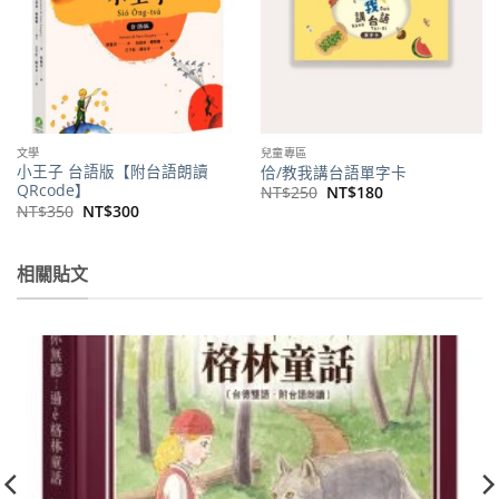
文學
兒童專區
小王子 台語版【附台語朗讀
佮/教我講台語單字卡
QRcode】
原
目
NT$
250
NT$
180
始
前
原
目
NT$
350
NT$
300
價
價
始
前
格：
格：
價
價
NT$250。
NT$180。
格：
格：
NT$350。
NT$300。
相關貼文