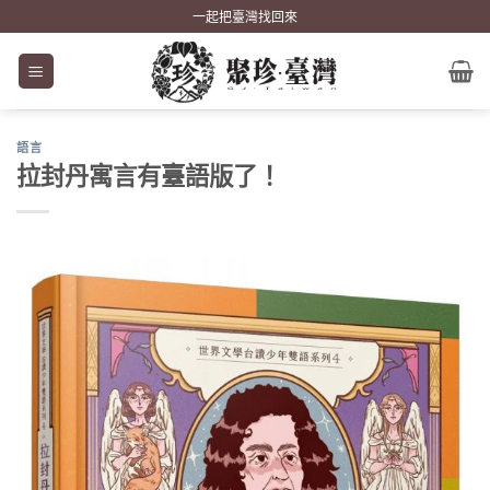
Skip
一起把臺灣找回來
to
content
語言
拉封丹寓言有臺語版了！