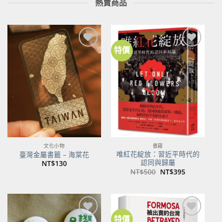
熱賣商品
特價
加到
加到
關注
關注
商品
商品
文化小物
書籍
唯紅花綻放：習近平時代的
臺灣金屬書籤 – 海棠花
認同與歸屬
NT$
130
原
目
NT$
500
NT$
395
始
前
價
價
格：
格：
NT$500。
NT$395。
特價