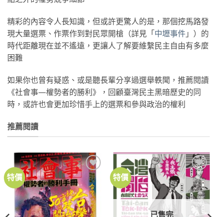
精彩的內容令人長知識，但或許更驚人的是，那個挖馬路發
現大量選票、作票作到對民眾開槍（詳見「
中壢事件
」）的
時代距離現在並不遙遠，更讓人了解要維繫民主自由有多麼
困難
如果你也曾有疑惑、或是聽長輩分享過選舉軼聞，推薦閱讀
《社會事—權勢者的勝利》，回顧臺灣民主黑暗歷史的同
時，或許也會更加珍惜手上的選票和參與政治的權利
推薦閱讀
特價
特價
加到
加到
關注
關注
商品
商品
已售完