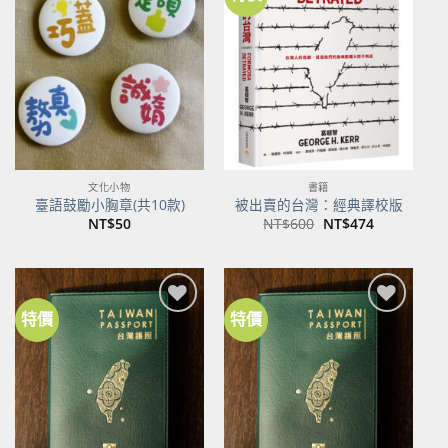
加到
加到
關注
關注
商品
商品
文化小物
書籍
臺語鼓勵小胸章(共10款)
被出賣的台灣：經典譯校版
原
目
NT$
50
NT$
600
NT$
474
始
前
價
價
格：
格：
NT$600。
NT$474。
特價
特價
加到
加到
關注
關注
商品
商品