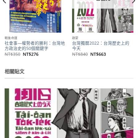
戰後命運
啟蒙
社會事—權勢者的勝利：台灣地
台灣獨曆2022：台灣歷史上的
方政治史的50個關鍵字
今天
原
目
原
目
NT$
350
NT$
276
NT$
840
NT$
663
始
前
始
前
價
價
價
價
格：
格：
格：
格：
NT$350。
NT$276。
NT$840。
NT$663。
相關貼文