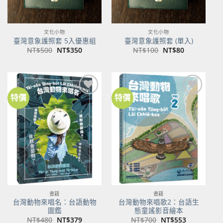
文化小物
文化小物
臺灣意象護照套 5入優惠組
臺灣意象護照套 (單入)
原
目
原
目
NT$
500
NT$
350
NT$
100
NT$
80
始
前
始
前
價
價
價
價
格：
格：
格：
格：
NT$500。
NT$350。
NT$100。
NT$80。
特價
特價
加到
加到
關注
關注
商品
商品
書籍
書籍
台灣動物來唱名：台語動物
台灣動物來唱歌2：台語生
圖鑑
態童謠影音繪本
原
目
原
目
NT$
480
NT$
379
NT$
700
NT$
553