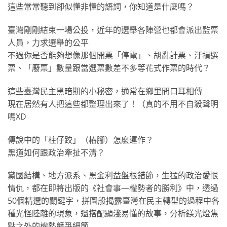
這些常常聽到卻似懂非懂的語詞，你知道是什麼嗎？
臺灣剛剛結束一場公投，近年的選舉各陣營也都會派出監票
人員，力求選舉的公平
不過你是否能夠想像那個開票「停電」、胡亂計票、汙損選
票、「廢票」數量跟當選票數差不多等花式作票的時代？
這些臺灣民主黑暗期的小秘密，通常在鄉里間口耳相傳
現在居然有人把這些都整理出來了！（真的不用不自殺聲明
嗎XD
傳說中的「柱仔跤」（樁腳）怎麼運作？
黑道如何跟政治牽扯不清？
黨國結構、地方派系、黑金利益盤根錯節，生猛的政治愛恨
情仇，都在即將出版的《社會事—權勢者的勝利》中，透過
50個精選的關鍵字，拼圖般揭露臺灣在民主轉型的過程中各
種光怪陸離的現象，還搭配顯淺易懂的故事，分析鎂光燈焦
點之外的權勢競爭細節