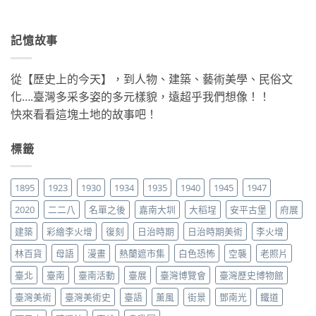
記憶故事
從【歷史上的今天】，到人物、建築、藝術美學、民俗文
化….臺灣多采多姿的多元樣貌，遠超乎我們想像！！
快來看看這塊土地的故事吧！
標籤
1895
1923
1930
1934
1935
1940
1945
1947
2020
二二八
名單之後
嘉南大圳
大稻埕
安平古堡
府展
建築
彩繪李火增
復刻
日治時期
日治時期美術
李火增
林百貨
母語
漫畫
熱蘭遮市集
白色恐怖
空襲
老照片
臺北
臺南
臺南活動
臺展
臺灣博覽會
臺灣歷史博物館
臺灣美術
臺灣美術史
臺語
薰風
街景
鄧南光
鐵道