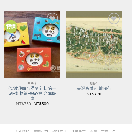
始
前
始
前
價
價
價
價
格：
格：
格：
格：
NT$480。
NT$379。
NT$700。
NT$553。
特價
加到
加到
關注
關注
商品
商品
單字卡
地圖布
佮/教我講台語單字卡 第一
臺灣鳥瞰圖 地圖布
輯+動物篇+點心篇 合購優
NT$
770
惠
原
目
NT$
750
NT$
500
始
前
價
價
格：
格：
NT$750。
NT$500。
關於聚珍
實體店面
網路商店
記憶故事
臺灣古寫真上色