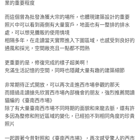
業的重要程度
而這個曾為批發漁獲大宗的場所，也體現建築設計的重要
照片中可以看到兩側有大量窗戶，地面也有一整排的排水
處，可以想見攤販的使用情境
相隔多年，在走讀當天實際進入下圖區域，也感受到良好的
通風和採光，空間敞亮且一點都不悶熱
更重要的是，修復完成的樣子超美啊！
充滿生活記憶的空間，同時也隱藏大量有趣的建築細節
非常期待正式開放，可以再次走進西市場參觀的那天
而錯過走讀搶先欣賞西市場內部機會的朋友，強烈推薦閱讀
貓編的《臺南西市場》
除了有大量臺南西市場不同時期的面貌和來龍去脈，還有許
多因為整修和附近區域的變化，已經拍不到相同角度的珍貴
照片
一起跟著今昔對照和《臺南西市場》，再次感受驚人的西市