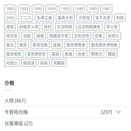
1895
1923
1930
1934
1935
1940
1945
1947
2020
二二八
名單之後
嘉南大圳
大稻埕
安平古堡
府展
建築
彩繪李火增
復刻
日治時期
日治時期美術
李火增
林百貨
母語
漫畫
熱蘭遮市集
白色恐怖
空襲
老照片
臺北
臺南
臺南活動
臺展
臺灣博覽會
臺灣歷史博物館
臺灣美術
臺灣美術史
臺語
薰風
街景
鄧南光
鐵道
阿里山
陳澄波
高雄
鳥瞰圖
分類
人物
(661)
今昔時光機
(237)
兒童專區
(27)