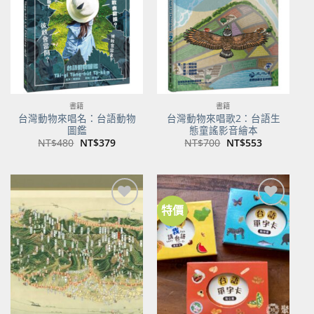
商品
商品
書籍
書籍
台灣動物來唱名：台語動物
台灣動物來唱歌2：台語生
圖鑑
態童謠影音繪本
原
目
原
目
NT$
480
NT$
379
NT$
700
NT$
553
始
前
始
前
價
價
價
價
格：
格：
格：
格：
NT$480。
NT$379。
NT$700。
NT$553。
特價
加到
加到
關注
關注
商品
商品