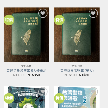
價
價
格：
格：
NT$600。
NT$474。
特價
特價
加到
加到
關注
關注
商品
商品
文化小物
文化小物
臺灣意象護照套 5入優惠組
臺灣意象護照套 (單入)
原
目
原
目
NT$
500
NT$
350
NT$
100
NT$
80
始
前
始
前
價
價
價
價
格：
格：
格：
格：
NT$500。
NT$350。
NT$100。
NT$80。
特價
特價
加到
加到
關注
關注