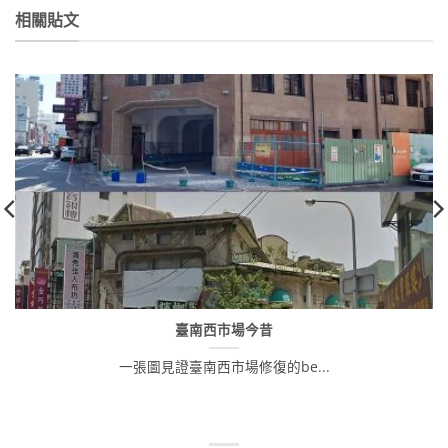
格：
格：
格：
格：
NT$400。
NT$316。
NT$80。
NT$65。
相關貼文
臺南西市場今昔
一張圖見證臺南西市場修復的be...