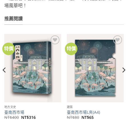
場風華吧！
推薦閱讀
特價
特價
加到
加到
關注
關注
商品
商品
地方文史
建築
臺南西市場
臺南西市場L夾(A4)
原
目
原
目
NT$
400
NT$
316
NT$
80
NT$
65
始
前
始
前
價
價
價
價