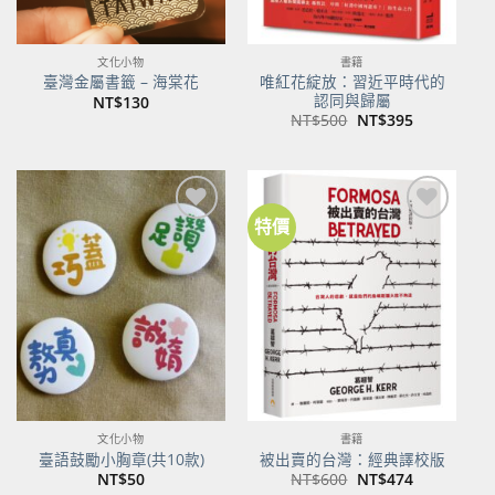
文化小物
書籍
唯紅花綻放：習近平時代的
臺灣金屬書籤 – 海棠花
認同與歸屬
NT$
130
原
目
NT$
500
NT$
395
始
前
價
價
格：
格：
NT$500。
NT$395。
特價
加到
加到
關注
關注
商品
商品
文化小物
書籍
臺語鼓勵小胸章(共10款)
被出賣的台灣：經典譯校版
原
目
NT$
50
NT$
600
NT$
474
始
前