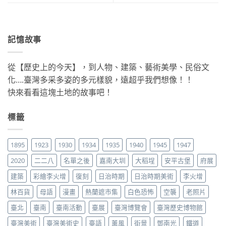
記憶故事
從【歷史上的今天】，到人物、建築、藝術美學、民俗文
化….臺灣多采多姿的多元樣貌，遠超乎我們想像！！
快來看看這塊土地的故事吧！
標籤
1895
1923
1930
1934
1935
1940
1945
1947
2020
二二八
名單之後
嘉南大圳
大稻埕
安平古堡
府展
建築
彩繪李火增
復刻
日治時期
日治時期美術
李火增
林百貨
母語
漫畫
熱蘭遮市集
白色恐怖
空襲
老照片
臺北
臺南
臺南活動
臺展
臺灣博覽會
臺灣歷史博物館
臺灣美術
臺灣美術史
臺語
薰風
街景
鄧南光
鐵道