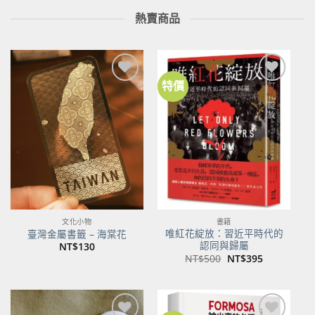
熱賣商品
特價
加到
加到
關注
關注
商品
商品
文化小物
書籍
唯紅花綻放：習近平時代的
臺灣金屬書籤 – 海棠花
認同與歸屬
NT$
130
原
目
NT$
500
NT$
395
始
前
價
價
格：
格：
NT$500。
NT$395。