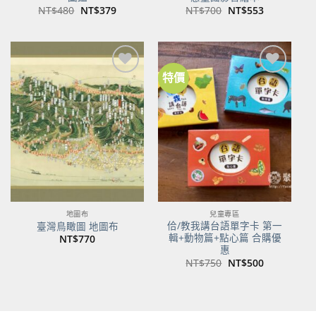
原
目
原
目
NT$
480
NT$
379
NT$
700
NT$
553
始
前
始
前
價
價
價
價
格：
格：
格：
格：
NT$480。
NT$379。
NT$700。
NT$553。
特價
加到
加到
關注
關注
商品
商品
地圖布
兒童專區
佮/教我講台語單字卡 第一
臺灣鳥瞰圖 地圖布
輯+動物篇+點心篇 合購優
NT$
770
惠
原
目
NT$
750
NT$
500
始
前
價
價
格：
格：
NT$750。
NT$500。