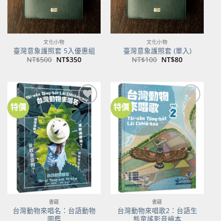
文化小物
文化小物
臺灣意象護照套 5入優惠組
臺灣意象護照套 (單入)
原
目
原
目
NT$
500
NT$
350
NT$
100
NT$
80
始
前
始
前
價
價
價
價
格：
格：
格：
格：
NT$500。
NT$350。
NT$100。
NT$80。
特價
特價
加到
加到
關注
關注
商品
商品
書籍
書籍
台灣動物來唱名：台語動物
台灣動物來唱歌2：台語生
圖鑑
態童謠影音繪本