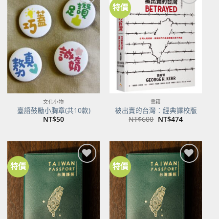
特價
加到
加到
關注
關注
商品
商品
文化小物
書籍
臺語鼓勵小胸章(共10款)
被出賣的台灣：經典譯校版
原
目
NT$
50
NT$
600
NT$
474
始
前
價
價
格：
格：
NT$600。
NT$474。
特價
特價
加到
加到
關注
關注
商品
商品