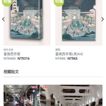
特價
特價
加到
加到
關注
關注
商品
商品
地方文史
建築
臺南西市場
臺南西市場L夾(A4)
原
目
原
目
NT$
400
NT$
316
NT$
80
NT$
65
始
前
始
前
價
價
價
價
格：
格：
格：
格：
NT$400。
NT$316。
NT$80。
NT$65。
相關貼文