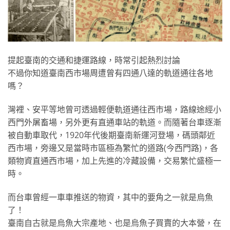
提起臺南的交通和捷運路線，時常引起熱烈討論
不過你知道臺南西市場周遭曾有四通八達的軌道通往各地
嗎？
灣裡、安平等地曾可透過輕便軌道通往西市場，路線途經小
西門外屠畜場，另外更有直通車站的軌道。而隨著台車逐漸
被自動車取代，1920年代後期臺南新運河登場，碼頭鄰近
西市場，旁邊又是當時市區極為繁忙的道路(今西門路)，各
類物資直通西市場，加上先進的冷藏設備，交易繁忙盛極一
時。
而台車曾經一車車推送的物資，其中的要角之一就是烏魚
了！
臺南自古就是烏魚大宗產地、也是烏魚子買賣的大本營，在